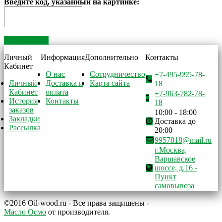
Введите код, указанный на картинке:
Отправить
Личный
Информация
Дополнительно
Контакты
Кабинет
О нас
Сотрудничество
+7-495-995-78-
Личный
Доставка и
Карта сайта
18
Кабинет
оплата
+7-963-782-78-
История
Контакты
18
заказов
10:00 - 18:00
Закладки
Доставка до
Рассылка
20:00
9957818@mail.ru
г.Москва,
Варшавское
шоссе, д.16 -
Пункт
самовывоза
©2016 Oil-wood.ru - Все права защищены -
Масло Осмо
от производителя.