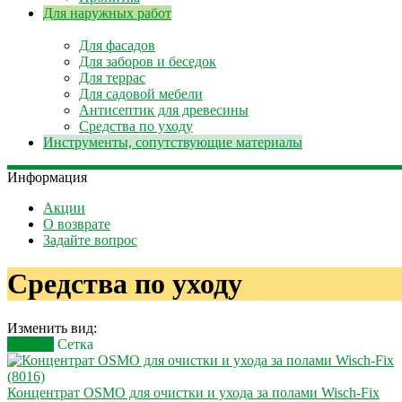
Для наружных работ
Для фасадов
Для заборов и беседок
Для террас
Для садовой мебели
Антисептик для древесины
Средства по уходу
Инструменты, сопутствующие материалы
Информация
Акции
О возврате
Задайте вопрос
Средства по уходу
Изменить вид:
Список
Сетка
Концентрат OSMO для очистки и ухода за полами Wisch-Fix